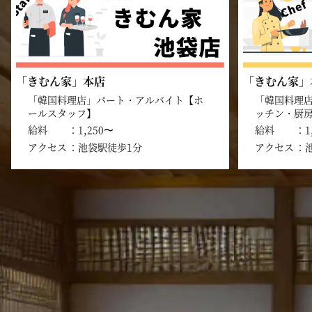
「きむん家」本店
「きむん家」
「韓国料理店」パート・アルバイト【ホ
「韓国料理
ールスタッフ】
ッチン・厨
給料
1,250〜
給料
1
アクセス
池袋駅徒歩1分
アクセス