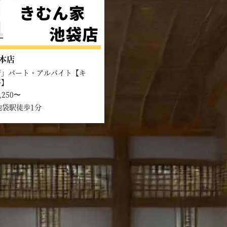
本店
店」パート・アルバイト【キ
房】
,250〜
池袋駅徒歩1分