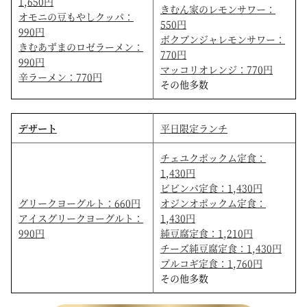
1,650円
きむん家のレモンサワー：
オモニの豆もやしクッパ：
550円
990円
ボクブンジャレモンサワー：
きむあずまのロゼラーメン：
770円
990円
マッコリオレンジ：770円
辛ラーメン：770円
その他多数
デザート
平日限定ランチ
チェユクポックム定食：
1,430円
ビビンパ定食：1,430円
グリークヨーグルト：660円
オジンオポックム定食：
アイスグリークヨーグルト：
1,430円
990円
純豆腐定食：1,210円
チーズ純豆腐定食：1,430円
プルコギ定食：1,760円
その他多数