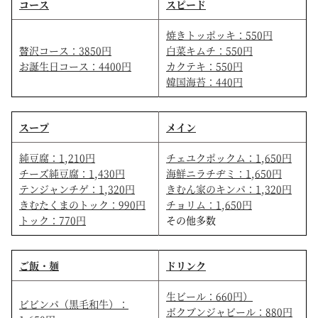
コース
スピード
焼きトッポッキ：550円
贅沢コース：3850円
白菜キムチ：550円
お誕生日コース：4400円
カクテキ：550円
韓国海苔：440円
スープ
メイン
純豆腐：1,210円
チェユクポックム：1,650円
チーズ純豆腐：1,430円
海鮮ニラチヂミ：1,650円
テンジャンチゲ：1,320円
きむん家のキンパ：1,320円
きむたくまのトック：990円
チョリム：1,650円
トック：770円
その他多数
ご飯・麺
ドリンク
生ビール：660円）
ビビンパ（黒毛和牛）：
ボクブンジャビール：880円