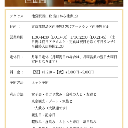
アクセス
池袋駅西口1b出口から徒歩1分
住所
東京都豊島区西池袋3-25-7アークランド西池袋ビル
営業時間
11:00-14:30（LO.14:00） 17:00:22:30（LO.21:45）（土
日祝は終日アラカルト・定食は祝日を除く平日ランチ）
※最終入店時間21:30
定休日
月曜日定休（月曜祝日の場合は、月曜営業の翌日火曜日
定休となります）
料 金
【昼】¥1,210〜【夜】¥3,000円〜5,000円
予約方法
ネット予約
利用方法
女子会・男ゴリ飲み・会社の人と・友達と
東京観光・デート・家族と
一人飲み（大歓迎です）
誕生日・記念日
暇飲み・昼飲み・ふらっと来店・毎日飲み