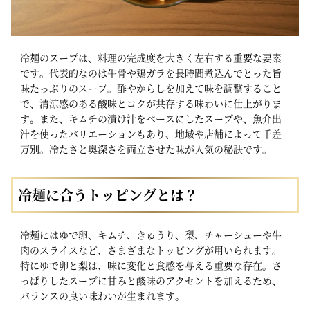
冷麺のスープは、料理の完成度を大きく左右する重要な要素
です。代表的なのは牛骨や鶏ガラを長時間煮込んでとった旨
味たっぷりのスープ。酢やからしを加えて味を調整すること
で、清涼感のある酸味とコクが共存する味わいに仕上がりま
す。また、キムチの漬け汁をベースにしたスープや、魚介出
汁を使ったバリエーションもあり、地域や店舗によって千差
万別。冷たさと奥深さを両立させた味が人気の秘訣です。
冷麺に合うトッピングとは？
冷麺にはゆで卵、キムチ、きゅうり、梨、チャーシューや牛
肉のスライスなど、さまざまなトッピングが用いられます。
特にゆで卵と梨は、味に変化と食感を与える重要な存在。さ
っぱりしたスープに甘みと酸味のアクセントを加えるため、
バランスの良い味わいが生まれます。